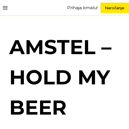
Skip
Prihaja kmalu!
Naročanje
to
content
AMSTEL –
HOLD MY
BEER