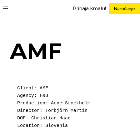
Skip
Prihaja kmalu!
Naročanje
to
content
AMF
Client: AMF
Agency: F&B
Production: Acne Stockholm
Director: Torbjörn Martin
DOP: Christian Haag
Location: Slovenia